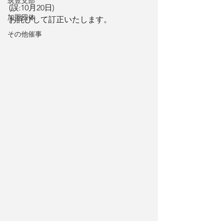
筑豊支部
(誤:10月20日)
加盟団体
お詫びして訂正いたします。
その他催事