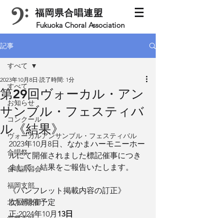
福岡県合唱連盟
Fukuoka Choral Association
記事
すべて
2023年10月8日
読了時間: 1分
すべて
第29回ヴォーカル・アン
お知らせ
サンブル・フェスティバ
コンクール
ル《結果》
ヴォーカルアンサンブル・フェスティバル
2023年10月8日、なかまハーモニーホー
合唱祭
ルにて開催されました標記催事につき
まして、結果をご報告いたします。
合唱講習会
福岡支部
《パンフレット掲載内容の訂正》
北九州支部
次回開催予定
正:2024年10月
13日