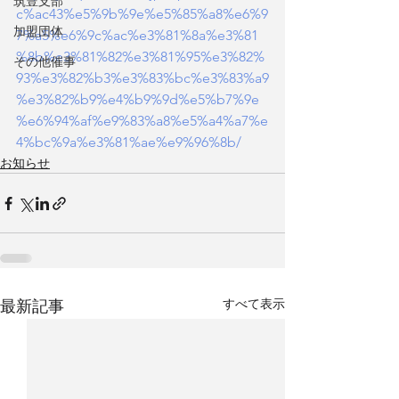
筑豊支部
c%ac43%e5%9b%9e%e5%85%a8%e6%9
加盟団体
7%a5%e6%9c%ac%e3%81%8a%e3%81
%8b%e3%81%82%e3%81%95%e3%82%
その他催事
93%e3%82%b3%e3%83%bc%e3%83%a9
%e3%82%b9%e4%b9%9d%e5%b7%9e
%e6%94%af%e9%83%a8%e5%a4%a7%e
4%bc%9a%e3%81%ae%e9%96%8b/
お知らせ
すべて表示
最新記事