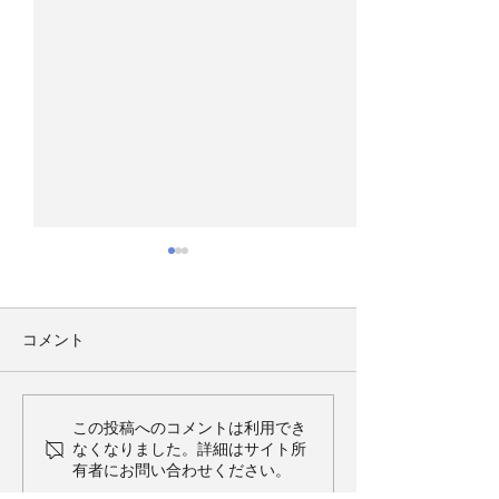
81回県大会（結果）
第81回県大会 
進行表
第81回九州合唱コンクール福
岡県大会 会期：2026年（令和
第81回九州合唱コ
コメント
８年）8月2日 9時45分 開会
岡県大会 会期：20
場所：石橋文化ホール(1,077
８年）8月2日 9時
席） 久留米市野中町1015 標
場所：石橋文化ホール
この投稿へのコメントは利用でき
記大会の審査結果をお知らせ
席） 久留米市野中
なくなりました。詳細はサイト所
有者にお問い合わせください。
いたします。
電話 0942-33-22
県合唱連盟、朝日