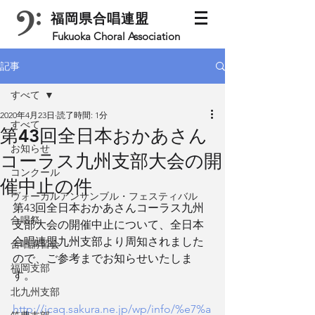
福岡県合唱連盟
Fukuoka Choral Association
記事
すべて
2020年4月23日
読了時間: 1分
すべて
第43回全日本おかあさん
お知らせ
コーラス九州支部大会の開
コンクール
催中止の件
ヴォーカルアンサンブル・フェスティバル
第43回全日本おかあさんコーラス九州
合唱祭
支部大会の開催中止について、全日本
合唱連盟九州支部より周知されました
合唱講習会
ので、ご参考までお知らせいたしま
福岡支部
す。
北九州支部
http://jcaq.sakura.ne.jp/wp/info/%e7%a