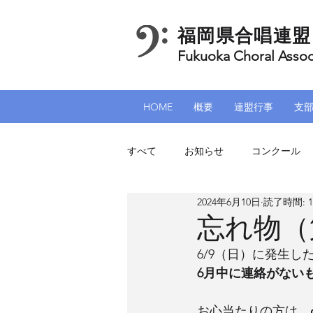
福岡県合唱連盟
Fukuoka Choral Assoc
HOME
概要
連盟行事
支
すべて
お知らせ
コンクール
2024年6月10日
読了時間: 
北九州支部
筑豊支部
加
忘れ物（
6/9（日）に発生
6月中に連絡がない
お心当たりの方は、