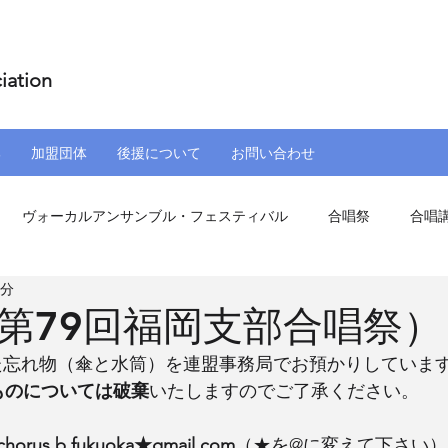
iation
部
加盟団体
後援について
お問い合わせ
ヴォーカルアンサンブル・フェスティバル
合唱祭
合唱
1分
盟団体
その他催事
第79回福岡支部合唱祭）
した忘れ物（傘と水筒）を連盟事務局でお預かりしていま
ものについては破棄
いたしますのでご了承ください。
chorus.b.fukuoka★gmail.com
（★を@に変えて下さい）