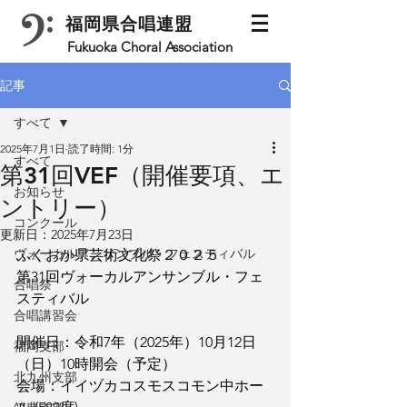
福岡県合唱連盟
Fukuoka Choral Association
記事
すべて
2025年7月1日
読了時間: 1分
すべて
第31回VEF（開催要項、エ
お知らせ
ントリー）
コンクール
更新日：
2025年7月23日
ヴォーカルアンサンブル・フェスティバル
ふくおか県芸術文化祭２０２５
第31回ヴォーカルアンサンブル・フェ
合唱祭
スティバル
合唱講習会
開催日：令和7年（2025年）10月12日
福岡支部
（日）10時開会（予定）
北九州支部
会場：イイヅカコスモスコモン中ホー