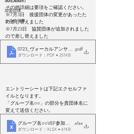
ル (582席)
筑豊支部
その他詳細は要項をご確認ください。
加盟団体
※7月3日　後援団体の変更があったた
その他催事
め差し替えました
※7月23日　協賛団体が追加されました
ので差し替えました
0723_ヴォーカルアンサンブル募集要項(2025)
.pdf
ダウンロード：PDF • 251KB
エントリーシートは下記エクセルファ
イルとなります。
「グループ名○○」の部分を貴団体名に
変えて送信ください。
グループ名○○VEF参加申込シート(2025)
.xlsx
ダウンロード：XLSX • 61KB