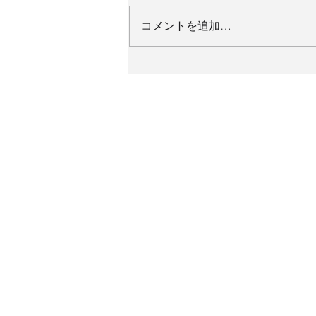
コメントを追加…
【拾得物】2026福岡支部合
唱祭