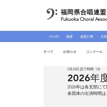
福岡県合唱連盟
Fukuoka Choral Assoc
HOME
概要
連盟行事
支
すべて
お知らせ
コンクール
5月24日
読了時間: 1分
北九州支部
筑豊支部
加
2026年
2026年は各支部に
各団体の出演時間は