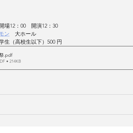
　開場12：00　開演12：30
モン
　大ホール
 学生（高校生以下）500 円
唱祭
.pdf
 • 214KB