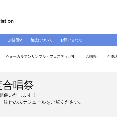
iation
部
加盟団体
後援について
お問い合わせ
ヴォーカルアンサンブル・フェスティバル
合唱祭
合唱
盟団体
その他催事
度合唱祭
て開催いたします！
、添付のスケジュールをご覧ください。