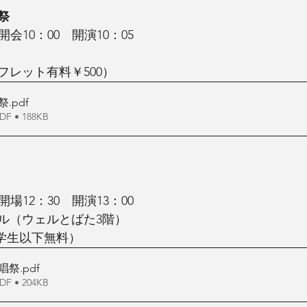
祭
　開会10：00　開演10：05
フレット有料￥500）
唱祭
.pdf
 • 188KB
　開場12：30　開演13：00
ル（ウェルとばた3階）
小学生以下無料）
合唱祭
.pdf
 • 204KB