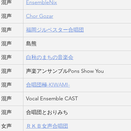
混声
EnsembleNix
混声
Chor Gozar
混声
福岡ジルベスター合唱団
混声
島熊
混声
白秋のまちの音楽会
混声
声楽アンサンブルPons Show You
混声
合唱団極-KIWAMI-
混声
Vocal Ensemble CAST
混声
合唱団とおりみち
女声
ＲＫＢ女声合唱団