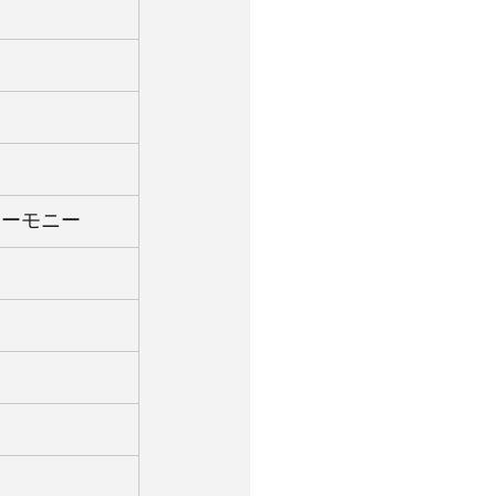
ハーモニー