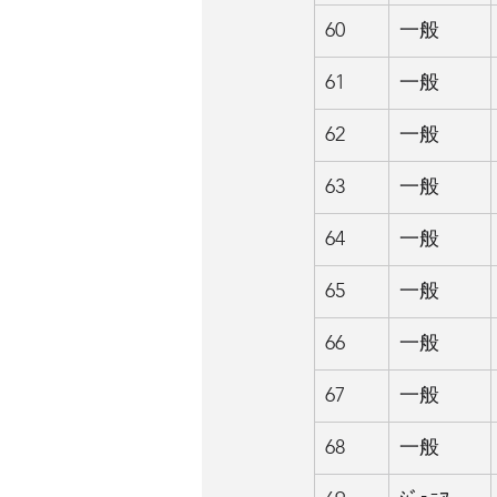
60
一般
61
一般
62
一般
63
一般
64
一般
65
一般
66
一般
67
一般
68
一般