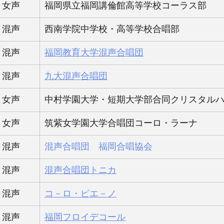
女声
福岡県立福岡講倫館高等学校コーラス部
混声
西南学院中学校・高等学校合唱部
混声
福岡教育大学混声合唱団
混声
九大混声合唱団
女声
中村学園大学・短期大学部合同クリスタル
女声
筑紫女学園大学合唱団コーロ・ラーナ
混声
混声合唱団　福岡合唱協会
混声
混声合唱団トニカ
混声
コ－ロ・ピエ－ノ
混声
福岡フロイデコール