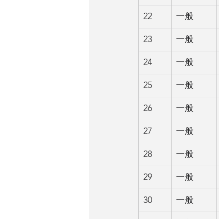
22
一般
23
一般
24
一般
25
一般
26
一般
27
一般
28
一般
29
一般
30
一般