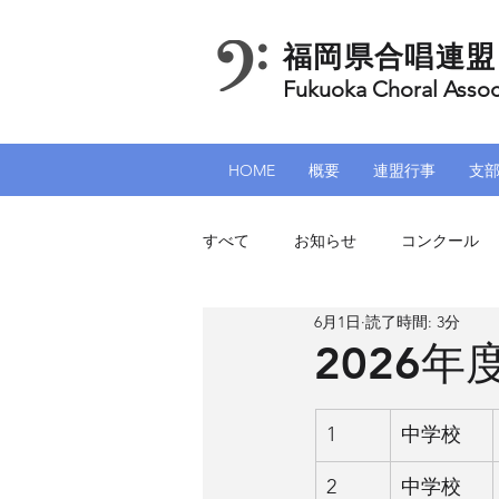
福岡県合唱連盟
Fukuoka Choral Assoc
HOME
概要
連盟行事
支
すべて
お知らせ
コンクール
6月1日
読了時間: 3分
北九州支部
筑豊支部
加
2026年
1
中学校
2
中学校