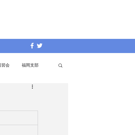
講習会
福岡支部