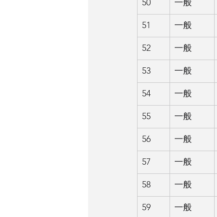
50
一般
51
一般
52
一般
53
一般
54
一般
55
一般
56
一般
57
一般
58
一般
59
一般