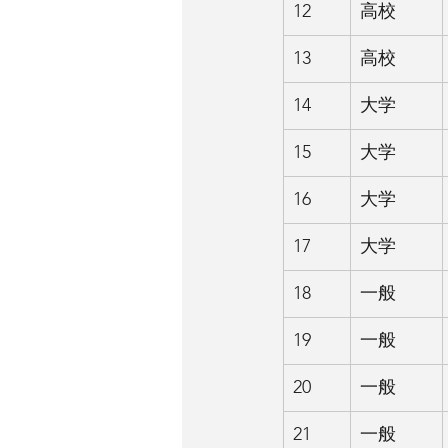
12
高校
13
高校
14
大学
15
大学
16
大学
17
大学
18
一般
19
一般
20
一般
21
一般