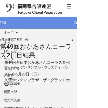
福岡県合唱連盟
Fukuoka Choral Association
記事
すべて
6月28日
読了時間: 1分
すべて
第49回おかあさんコーラ
お知らせ
ス2日目結果
コンクール
第49回全日本おかあさんコーラス九州
ヴォーカルアンサンブル・フェスティバル
支部大会　
2026年6月28日（日）
合唱祭
久留米シティプラザ　ザ・グランドホ
合唱講習会
ール
福岡支部
北九州支部