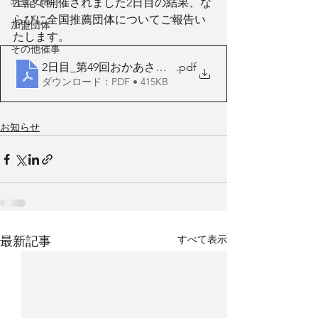
筑豊支部
上記で開催されました2日目の結果、な
らびに全国推薦団体についてご報告い
加盟団体
たします。
その他催事
2日目_第49回おかあさんコーラス九州支部大会
.pdf
ダウンロード：PDF • 415KB
お知らせ
すべて表示
最新記事