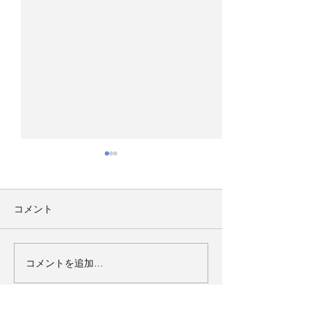
81回県大会（結果）
第81回県大会 
進行表
第81回九州合唱コンクール福
岡県大会 会期：2026年（令和
第81回九州合唱コ
コメント
８年）8月2日 9時45分 開会
岡県大会 会期：20
場所：石橋文化ホール(1,077
８年）8月2日 9時
席） 久留米市野中町1015 標
場所：石橋文化ホール
コメントを追加…
記大会の審査結果をお知らせ
席） 久留米市野中
いたします。
電話 0942-33-22
県合唱連盟、朝日