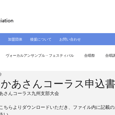
iation
部
加盟団体
後援について
お問い合わせ
ヴォーカルアンサンブル・フェスティバル
合唱祭
合唱
分
盟団体
その他催事
おかあさんコーラス申込
あさんコーラス九州支部大会
こちらよりダウンロードいただき、ファイル内に記載の
さい。