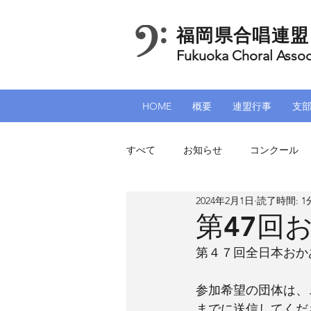
福岡県合唱連盟
Fukuoka Choral Assoc
HOME
概要
連盟行事
支
すべて
お知らせ
コンクール
2024年2月1日
読了時間: 1
北九州支部
筑豊支部
加
第47回
第４７回全日本おか
参加希望の団体は、
までに送信してくだ