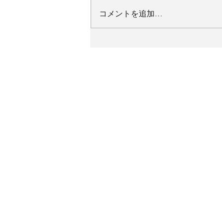
コメントを追加…
81回県大会(忘れ物)