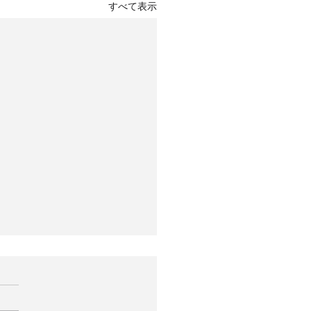
すべて表示
1回県大会 開催案内・進
1回九州合唱コンクール福岡県