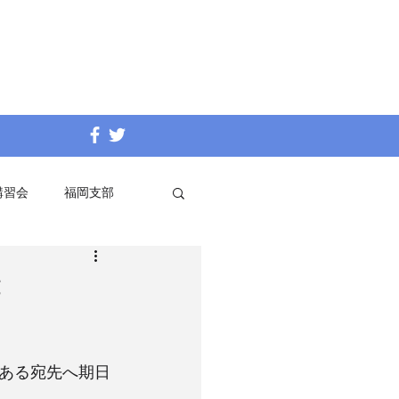
講習会
福岡支部
書
ある宛先へ期日